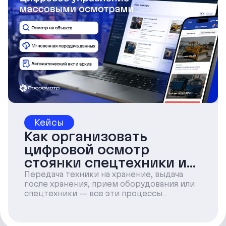
Кейсы
Как организовать
цифровой осмотр
стоянки спецтехники и
автомобилей с сервисом
Передача техники на хранение, выдача
после хранения, прием оборудования или
Рососмотр
спецтехники — все эти процессы
начинаются с осмотра. Именно в этот
момент фиксируется состояние
имущества, выявляются повреждения и