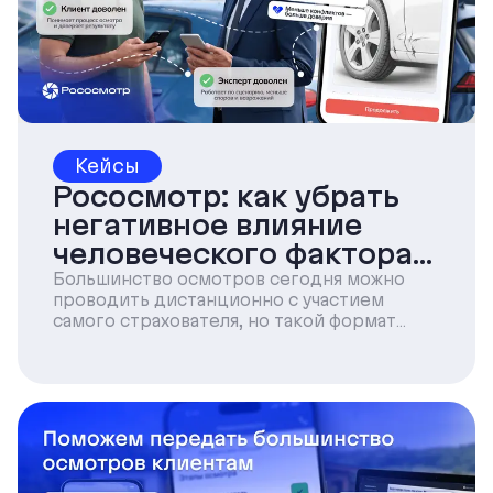
Кейсы
Рососмотр: как убрать
негативное влияние
человеческого фактора
при осмотрах с
Большинство осмотров сегодня можно
проводить дистанционно с участием
повреждениями
самого страхователя, но такой формат
подходит не для всех случаев.