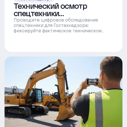
Технический осмотр
спецтехники
(обследование)
Проводите цифровое обследование
спецтехники для Гостехнадзора:
фиксируйте фактическое техническое
состояние, выявляйте дефекты и
подтверждайте соответствие
требованиям эксплуатации.