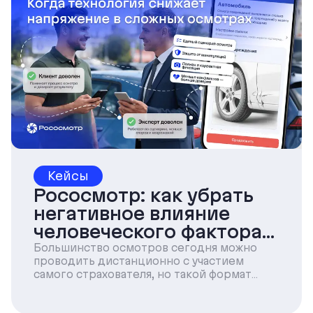
Кейсы
Рососмотр: как убрать
негативное влияние
человеческого фактора
при осмотрах с
Большинство осмотров сегодня можно
проводить дистанционно с участием
повреждениями
самого страхователя, но такой формат
подходит не для всех случаев.