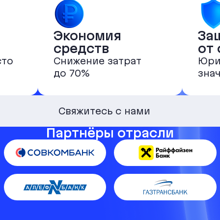
Экономия
За
средств
от
сто
Снижение затрат
Юри
до 70%
зна
Свяжитесь с нами
Партнёры отрасли