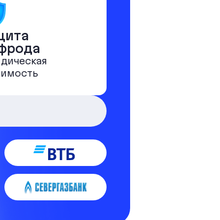
щита
 фрода
дическая
чимость