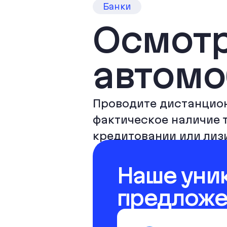
Банки
Осмотр
автомо
Проводите дистанцион
фактическое наличие т
кредитовании или ли
Наше уни
предлож