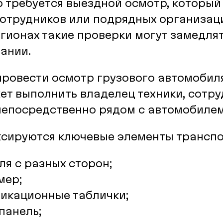
 требуется выездной осмотр, который
сотрудников или подрядных организаци
гионах такие проверки могут замедля
ании.
провести осмотр грузового автомобил
ет выполнить владелец техники, сотр
непосредственно рядом с автомобилем
ксируются ключевые элементы транспо
я с разных сторон;
мер;
фикационные таблички;
панель;