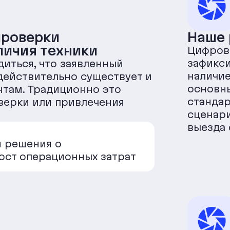
проверки
Наше
личия техники
Цифров
зафикс
иться, что заявленный
наличие
действительно существует и
основн
нтам. Традиционно это
станда
верки или привлечения
сценар
выезда 
и решения о
ост операционных затрат