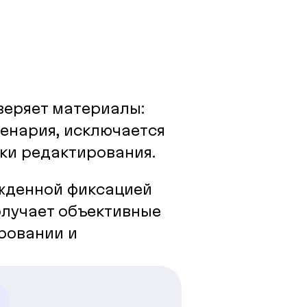
веряет материалы:
енария, исключается
ки редактирования.
ржденной фиксацией
олучает объективные
ровании и