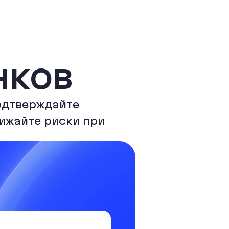
нков
одтверждайте
нижайте риски при