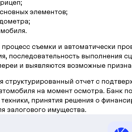
прицеп;
основных элементов;
одометра;
омобиля.
 процесс съемки и автоматически про
ия, последовательность выполнения сц
алереи и выявляются возможные призна
я структурированный отчет с подтве
автомобиля на момент осмотра. Банк п
 техники, принятия решения о финанси
я залогового имущества.