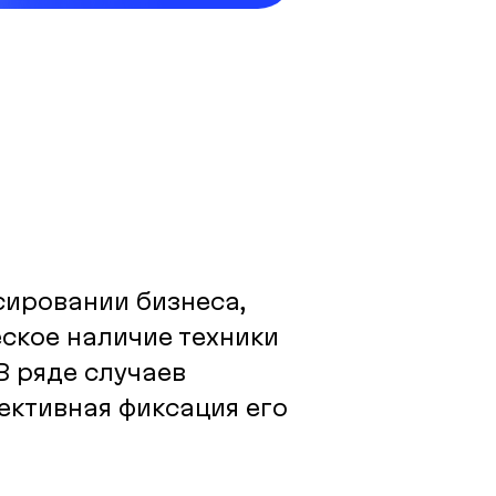
сировании бизнеса,
еское наличие техники
В ряде случаев
ективная фиксация его