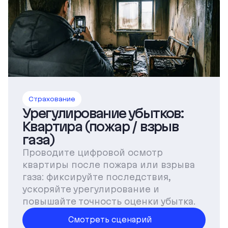
Страхование
Урегулирование убытков:
Квартира (пожар / взрыв
газа)
Проводите цифровой осмотр
квартиры после пожара или взрыва
газа: фиксируйте последствия,
ускоряйте урегулирование и
повышайте точность оценки убытка.
Смотреть сценарий