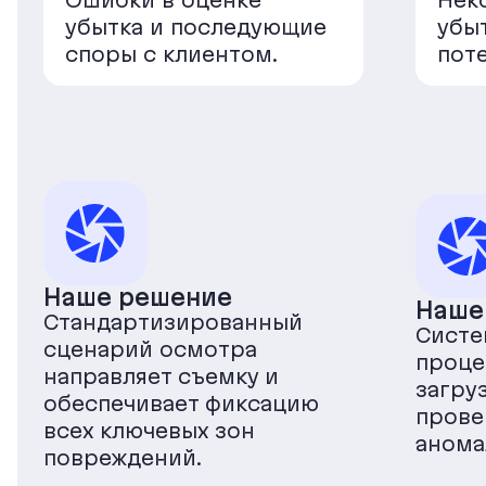
Ошибки в оценке
Нек
убытка и последующие
убы
споры с клиентом.
пот
Наше решение
Наше
Стандартизированный
Систе
сценарий осмотра
проце
направляет съемку и
загру
обеспечивает фиксацию
прове
всех ключевых зон
анома
повреждений.