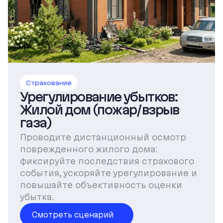
Страхование
Урегулирование убытков:
Жилой дом (пожар/взрыв
газа)
Проводите дистанционный осмотр
поврежденного жилого дома:
фиксируйте последствия страхового
события, ускоряйте урегулирование и
повышайте объективность оценки
убытка.
Смотреть сценарий