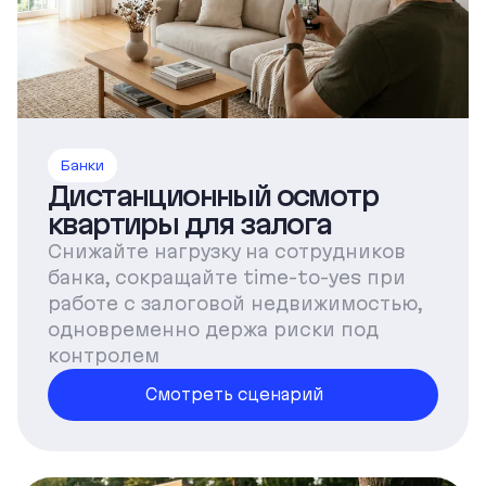
Банки
Дистанционный осмотр
квартиры для залога
Снижайте нагрузку на сотрудников
банка, сокращайте time-to-yes при
работе с залоговой недвижимостью,
одновременно держа риски под
контролем
Смотреть сценарий