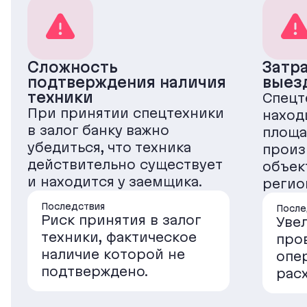
Сложность
Затр
подтверждения наличия
выез
техники
Спецт
При принятии спецтехники
наход
в залог банку важно
площа
убедиться, что техника
произ
действительно существует
объек
и находится у заемщика.
регио
Последствия
После
Риск принятия в залог
Уве
техники, фактическое
про
наличие которой не
опе
подтверждено.
рас